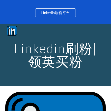
Skip to main content
Skip to navigation
Linkedin刷粉平台
Linkedin刷粉|
领英买粉